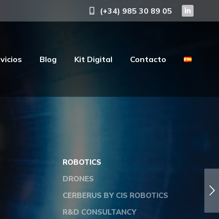
(+34) 985 30 89 05
vicios
Blog
Kit Digital
Contacto
vicios
Blog
Kit Digital
Contacto
ROBOTICS
DRONES
CERBERUS BY CIS ROBOTICS
R&D CONSULTANCY