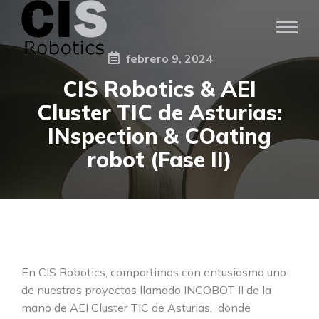
febrero 9, 2024
CIS Robotics & AEI
Cluster TIC de Asturias:
INspection & COating
robot (Fase II)
En CIS Robotics, compartimos con entusiasmo uno
de nuestros proyectos llamado INCOBOT II de la
mano de AEI Cluster TIC de Asturias,
donde